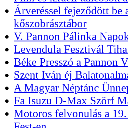
Árveréssel fejeződött be
kőszobrásztábor
V. Pannon Pálinka Napo
Levendula Fesztivál Tih
Béke Presszó a Pannon V
Szent Iván éj Balatonalm
A Magyar Néptánc Ünne
Fa Isuzu D-Max Szörf M
Motoros felvonulás a 19
Fest-en