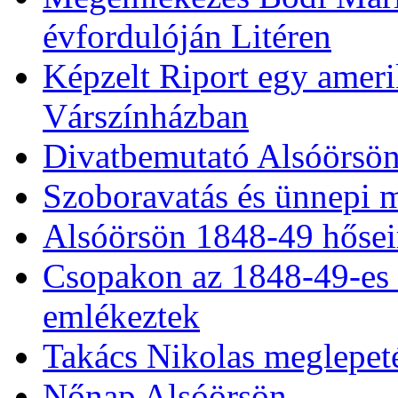
évfordulóján Litéren
Képzelt Riport egy ameri
Várszínházban
Divatbemutató Alsóörsö
Szoboravatás és ünnepi 
Alsóörsön 1848-49 hősei
Csopakon az 1848-49-es 
emlékeztek
Takács Nikolas meglepet
Nőnap Alsóörsön