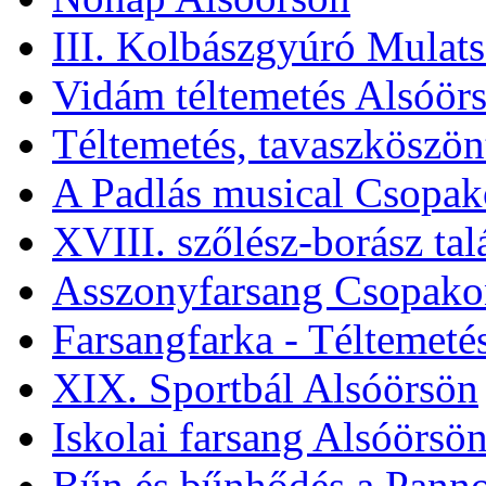
III. Kolbászgyúró Mulat
Vidám téltemetés Alsóör
Téltemetés, tavaszköszö
A Padlás musical Csopa
XVIII. szőlész-borász ta
Asszonyfarsang Csopako
Farsangfarka - Téltemeté
XIX. Sportbál Alsóörsön
Iskolai farsang Alsóörsö
Bűn és bűnhődés a Pann