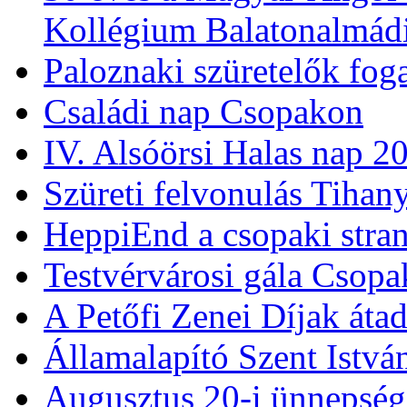
Kollégium Balatonalmád
Paloznaki szüretelők fog
Családi nap Csopakon
IV. Alsóörsi Halas nap 2
Szüreti felvonulás Tihan
HeppiEnd a csopaki stra
Testvérvárosi gála Csop
A Petőfi Zenei Díjak áta
Államalapító Szent Istv
Augusztus 20-i ünnepség