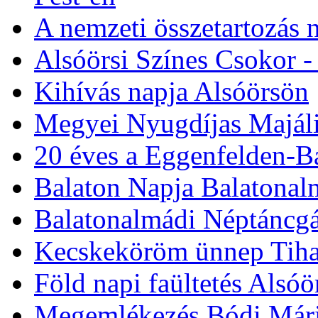
A nemzeti összetartozás
Alsóörsi Színes Csokor -
Kihívás napja Alsóörsön
Megyei Nyugdíjas Majáli
20 éves a Eggenfelden-Ba
Balaton Napja Balatonal
Balatonalmádi Néptáncgá
Kecskeköröm ünnep Tih
Föld napi faültetés Alsó
Megemlékezés Bódi Mári