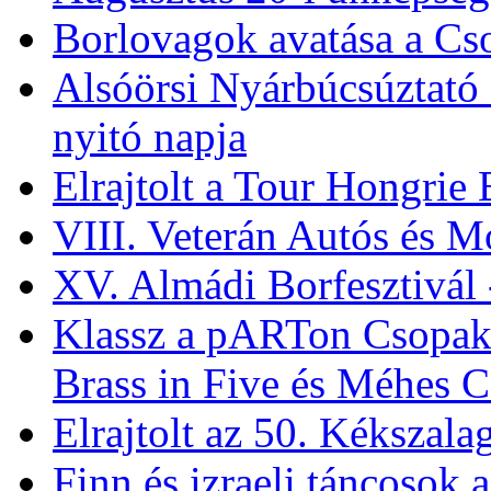
Borlovagok avatása a Cs
Alsóörsi Nyárbúcsúztató 
nyitó napja
Elrajtolt a Tour Hongrie
VIII. Veterán Autós és M
XV. Almádi Borfesztivál 
Klassz a pARTon Csopa
Brass in Five és Méhes 
Elrajtolt az 50. Kékszala
Finn és izraeli táncosok 