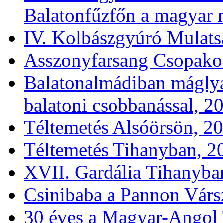
Balatonfűzfőn a magyar n
IV. Kolbászgyúró Mulat
Asszonyfarsang Csopakon
Balatonalmádiban máglyár
balatoni csobbanással, 2
Téltemetés Alsóörsön, 20
Téltemetés Tihanyban, 20
XVII. Gardália Tihanyba
Csinibaba a Pannon Várs
30 éves a Magyar-Angol