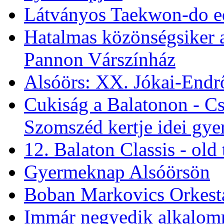
Látványos Taekwon-do e
Hatalmas közönségsiker a
Pannon Várszínház
Alsóörs: XX. Jókai-Endr
Cukiság a Balatonon - Cso
Szomszéd kertje idei gy
12. Balaton Classis - ol
Gyermeknap Alsóörsön
Boban Markovics Orkesta
Immár negyedik alkalom