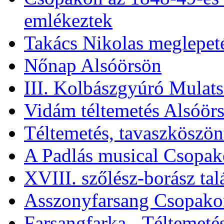
Alsóörsön 1848-49 hősei
Csopakon az 1848-49-es 
emlékeztek
Takács Nikolas meglepet
Nőnap Alsóörsön
III. Kolbászgyúró Mulat
Vidám téltemetés Alsóör
Téltemetés, tavaszköszö
A Padlás musical Csopa
XVIII. szőlész-borász ta