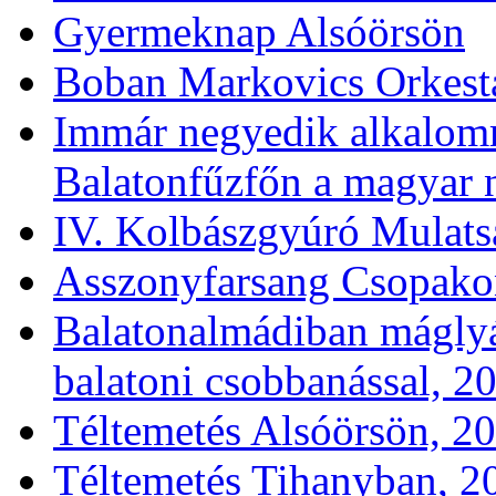
12. Balaton Classis - ol
Gyermeknap Alsóörsön
Boban Markovics Orkesta
Immár negyedik alkalom
Balatonfűzfőn a magyar n
IV. Kolbászgyúró Mulat
Asszonyfarsang Csopakon
Balatonalmádiban máglyár
balatoni csobbanással, 2