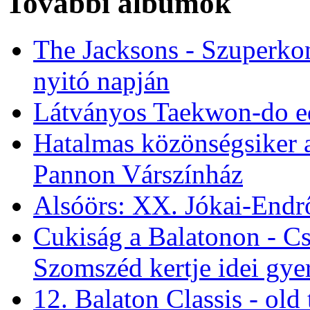
További albumok
The Jacksons - Szuperkon
nyitó napján
Látványos Taekwon-do e
Hatalmas közönségsiker a
Pannon Várszínház
Alsóörs: XX. Jókai-Endr
Cukiság a Balatonon - Cso
Szomszéd kertje idei gy