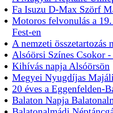
Szent Iván éj Balatonalm
A Magyar Néptánc Ünne
Fa Isuzu D-Max Szörf M
Motoros felvonulás a 19
Fest-en
A nemzeti összetartozás
Alsóörsi Színes Csokor -
Kihívás napja Alsóörsön
Megyei Nyugdíjas Majáli
20 éves a Eggenfelden-Ba