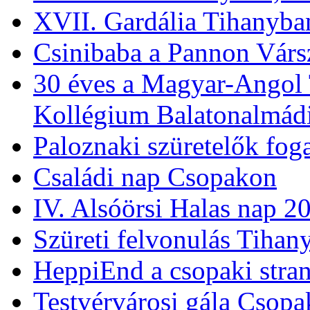
Téltemetés Alsóörsön, 20
Téltemetés Tihanyban, 20
XVII. Gardália Tihanyba
Csinibaba a Pannon Várs
30 éves a Magyar-Angol
Kollégium Balatonalmád
Paloznaki szüretelők fog
Családi nap Csopakon
IV. Alsóörsi Halas nap 2
Szüreti felvonulás Tihan