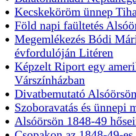
Balaton Napja Balatonal
Balatonalmádi Néptáncgá
Kecskeköröm ünnep Tih
Föld napi faültetés Alsó
Megemlékezés Bódi Mári
évfordulóján Litéren
Képzelt Riport egy ameri
Várszínházban
Divatbemutató Alsóörsö
Szoboravatás és ünnepi 