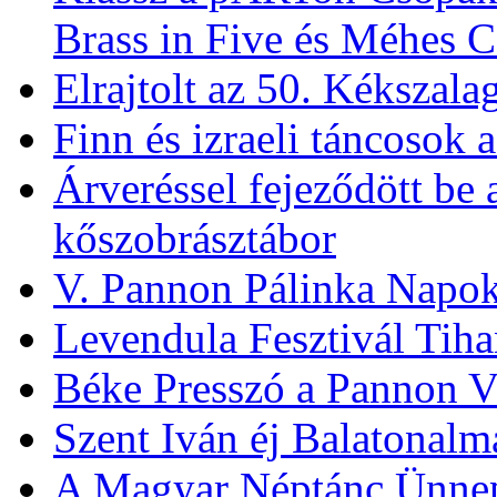
XV. Almádi Borfesztivál 
Klassz a pARTon Csopa
Brass in Five és Méhes 
Elrajtolt az 50. Kékszala
Finn és izraeli táncosok 
Árveréssel fejeződött be
kőszobrásztábor
V. Pannon Pálinka Napo
Levendula Fesztivál Tih
Béke Presszó a Pannon V