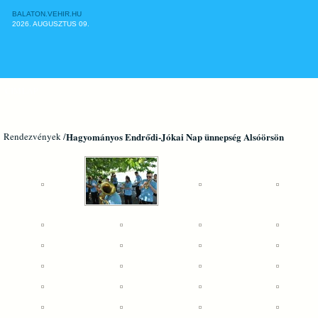
BALATON.VEHIR.HU
2026. AUGUSZTUS 09.
CÍMLAP
Rendezvények /
Hagyományos Endrődi-Jókai Nap ünnepség Alsóörsön