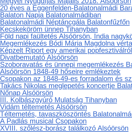
Motoros felvonulás a 19. Harley-Davidso
A nemzeti összetartozás napja Csopakon
Alsóörsi Színes Csokor - Falunk Napja 20
Kihívás napja Alsóörsön
Megyei Nyugdíjas Majális 2018. Alsóörsön
20 éves a Eggenfelden-Balatonalmádi Bar
Balaton Napja Balatonalmádiban
Balatonalmádi Néptáncgála Balatonfűzfőn
Kecskeköröm ünnep Tihanyban
Föld napi faültetés Alsóörsön, India nagyk
Megemlékezés Bódi Mária Magdolna vértan
Képzelt Riport egy amerikai popfesztiválr
Divatbemutató Alsóörsön
Szoboravatás és ünnepi megemlékezés B
Alsóörsön 1848-49 hőseire emlékeztek
Csopakon az 1848-49-es forradalom és s
Takács Nikolas meglepetés koncertje Bal
Nőnap Alsóörsön