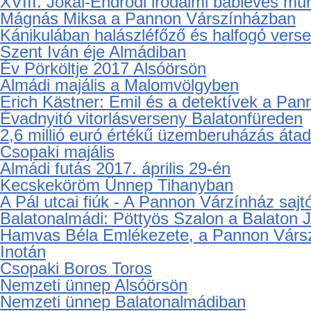
Matt Edwards és a The New Divide ameri
IV. Diner en Blanc - Vacsora fehérben Ba
192. Anna-bál
IV. Pannon Pálinka Fesztivál és borlovag
XVIII. Jókai-Endrődi irodalmi bableves mur
Mágnás Miksa a Pannon Várszínházban
Kánikulában halászléfőző és halfogó ver
Szent Iván éje Almádiban
Év Pörköltje 2017 Alsóörsön
Almádi majális a Malomvölgyben
Erich Kästner: Emil és a detektívek a Pa
Évadnyitó vitorlásverseny Balatonfüreden
2,6 millió euró értékű üzemberuházás áta
Csopaki majális
Almádi futás 2017. április 29-én
Kecskeköröm Ünnep Tihanyban
A Pál utcai fiúk - A Pannon Várzínház saj
Balatonalmádi: Pöttyös Szalon a Balaton 