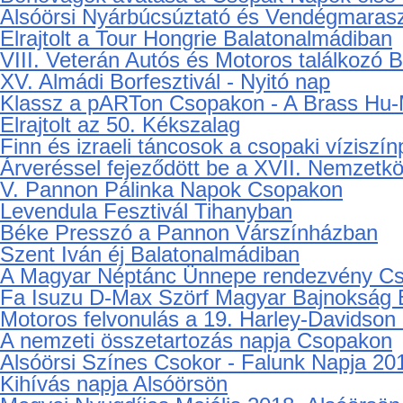
Testvérvárosi gála Csopakon
A Petőfi Zenei Díjak átadása
Államalapító Szent István ünnepe Csopak
Augusztus 20-i ünnepség Balatonalmádib
Borlovagok avatása a Csopak Napok első
Alsóörsi Nyárbúcsúztató és Vendégmaraszt
Elrajtolt a Tour Hongrie Balatonalmádiban
VIII. Veterán Autós és Motoros találkozó 
XV. Almádi Borfesztivál - Nyitó nap
Klassz a pARTon Csopakon - A Brass Hu
Elrajtolt az 50. Kékszalag
Finn és izraeli táncosok a csopaki víziszí
Árveréssel fejeződött be a XVII. Nemzetk
V. Pannon Pálinka Napok Csopakon
Levendula Fesztivál Tihanyban
Béke Presszó a Pannon Várszínházban
Szent Iván éj Balatonalmádiban
A Magyar Néptánc Ünnepe rendezvény C
Fa Isuzu D-Max Szörf Magyar Bajnokság 