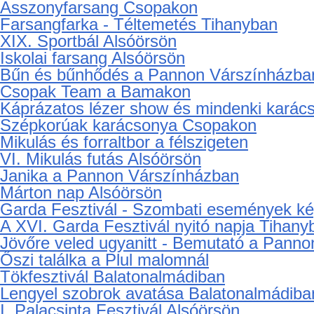
III. Kolbászgyúró Mulatság Tihanyban
Vidám téltemetés Alsóörsön
Téltemetés, tavaszköszöntés Balatonalmá
A Padlás musical Csopakon
XVIII. szőlész-borász találkozó Alsóörsön
Asszonyfarsang Csopakon
Farsangfarka - Téltemetés Tihanyban
XIX. Sportbál Alsóörsön
Iskolai farsang Alsóörsön
Bűn és bűnhődés a Pannon Várszínházba
Csopak Team a Bamakon
Káprázatos lézer show és mindenki kará
Szépkorúak karácsonya Csopakon
Mikulás és forraltbor a félszigeten
VI. Mikulás futás Alsóörsön
Janika a Pannon Várszínházban
Márton nap Alsóörsön
Garda Fesztivál - Szombati események k
A XVI. Garda Fesztivál nyitó napja Tihany