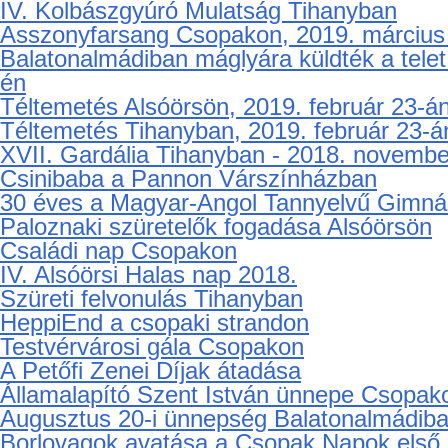
gyerekmenüjét
12. Balaton Classis - old timerek Balaton
Gyermeknap Alsóörsön
Boban Markovics Orkestar koncertje Bala
Immár negyedik alkalommal rendezték meg
IV. Kolbászgyúró Mulatság Tihanyban
Asszonyfarsang Csopakon, 2019. március
Balatonalmádiban máglyára küldték a telet
én
Téltemetés Alsóörsön, 2019. február 23-á
Téltemetés Tihanyban, 2019. február 23-á
XVII. Gardália Tihanyban - 2018. novembe
Csinibaba a Pannon Várszínházban
30 éves a Magyar-Angol Tannyelvű Gimná
Paloznaki szüretelők fogadása Alsóörsön
Családi nap Csopakon
IV. Alsóörsi Halas nap 2018.
Szüreti felvonulás Tihanyban
HeppiEnd a csopaki strandon