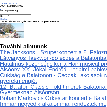
balaton.vehir.hu
2026. augusztus 08.
Ne várj holnapig!
Címlap
Rendezvények /
Horgászverseny a csopaki strandon
További albumok
The Jacksons - Szuperkoncert a 8. Palozna
Látványos Taekwon-do edzés a Balatonba
Hatalmas közönségsiker a Hair musical pr
Alsóörs: XX. Jókai-Endrődi irodalmi bable
Cukiság a Balatonon - Csopaki iskolások ra