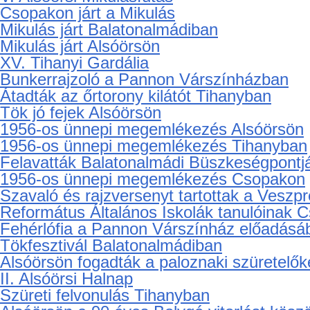
Karácsonyfa díszítés Alsóörsön
Szépkorúak karácsonya Csopakon
Alsóörs a 85 éves Albrecht Sándort köszön
VII. Tihanyi forraltbor főzőverseny
V. Alsóörsi Mikulásfutás
Csopakon járt a Mikulás
Mikulás járt Balatonalmádiban
Mikulás járt Alsóörsön
XV. Tihanyi Gardália
Bunkerrajzoló a Pannon Várszínházban
Átadták az őrtorony kilátót Tihanyban
Tök jó fejek Alsóörsön
1956-os ünnepi megemlékezés Alsóörsön
1956-os ünnepi megemlékezés Tihanyban
Felavatták Balatonalmádi Büszkeségpontj
1956-os ünnepi megemlékezés Csopakon
Szavaló és rajzversenyt tartottak a Ves
Református Általános Iskolák tanulóinak 
Fehérlófia a Pannon Várszínház előadásá