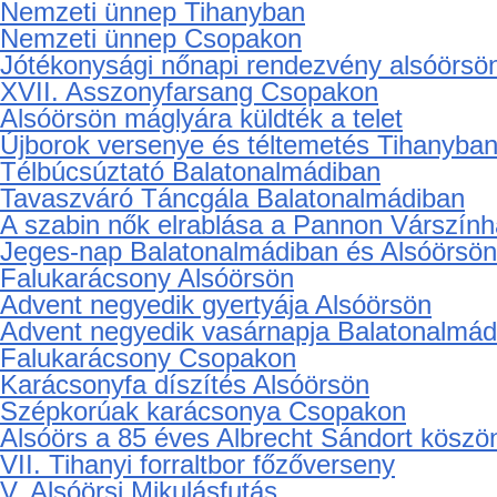
Hamvas Béla Emlékezete, a Pannon Vársz
Inotán
Csopaki Boros Toros
Nemzeti ünnep Alsóörsön
Nemzeti ünnep Balatonalmádiban
Nemzeti ünnep Tihanyban
Nemzeti ünnep Csopakon
Jótékonysági nőnapi rendezvény alsóörsö
XVII. Asszonyfarsang Csopakon
Alsóörsön máglyára küldték a telet
Újborok versenye és téltemetés Tihanyba
Télbúcsúztató Balatonalmádiban
Tavaszváró Táncgála Balatonalmádiban
A szabin nők elrablása a Pannon Várszín
Jeges-nap Balatonalmádiban és Alsóörsön
Falukarácsony Alsóörsön
Advent negyedik gyertyája Alsóörsön
Advent negyedik vasárnapja Balatonalmád
Falukarácsony Csopakon