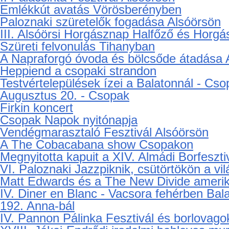
Jövőre veled ugyanitt - Bemutató a Pann
Őszi találka a Plul malomnál
Tökfesztivál Balatonalmádiban
Lengyel szobrok avatása Balatonalmádiba
I. Palacsinta Fesztivál Alsóörsön
Emlékkút avatás Vörösberényben
Paloznaki szüretelők fogadása Alsóörsön
III. Alsóörsi Horgásznap Halfőző és Horg
Szüreti felvonulás Tihanyban
A Napraforgó óvoda és bölcsőde átadása 
Heppiend a csopaki strandon
Testvértelepülések ízei a Balatonnál - Cso
Augusztus 20. - Csopak
Firkin koncert
Csopak Napok nyitónapja
Vendégmarasztaló Fesztivál Alsóörsön
A The Cobacabana show Csopakon
Megnyitotta kapuit a XIV. Almádi Borfeszti
VI. Paloznaki Jazzpiknik, csütörtökön a vi