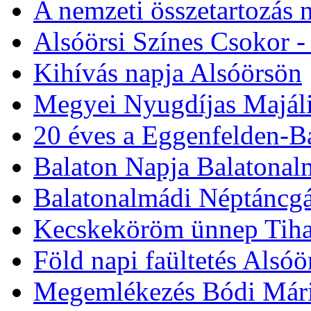
Motoros felvonulás a 19
Fest-en
A nemzeti összetartozás
Alsóörsi Színes Csokor -
Kihívás napja Alsóörsön
Megyei Nyugdíjas Majáli
20 éves a Eggenfelden-Ba
Balaton Napja Balatonal
Balatonalmádi Néptáncgá
Kecskeköröm ünnep Tih