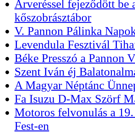
Elrajtolt az 50. Kékszala
Finn és izraeli táncosok 
Árveréssel fejeződött be
kőszobrásztábor
V. Pannon Pálinka Napo
Levendula Fesztivál Tih
Béke Presszó a Pannon V
Szent Iván éj Balatonalm
A Magyar Néptánc Ünne
Fa Isuzu D-Max Szörf M