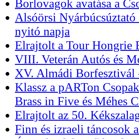
Államalapító Szent Istv
Augusztus 20-i ünnepség
Borlovagok avatása a Cs
Alsóörsi Nyárbúcsúztató 
nyitó napja
Elrajtolt a Tour Hongrie
VIII. Veterán Autós és M
XV. Almádi Borfesztivál 
Klassz a pARTon Csopa
Brass in Five és Méhes 