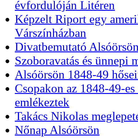
Föld napi faültetés Alsó
Megemlékezés Bódi Mári
évfordulóján Litéren
Képzelt Riport egy ameri
Várszínházban
Divatbemutató Alsóörsö
Szoboravatás és ünnepi 
Alsóörsön 1848-49 hősei
Csopakon az 1848-49-es 
emlékeztek