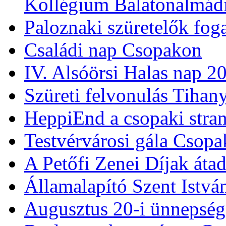
Csinibaba a Pannon Várs
30 éves a Magyar-Angol
Kollégium Balatonalmád
Paloznaki szüretelők fog
Családi nap Csopakon
IV. Alsóörsi Halas nap 2
Szüreti felvonulás Tihan
HeppiEnd a csopaki stra
Testvérvárosi gála Csop
A Petőfi Zenei Díjak áta