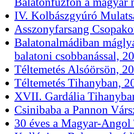
Boban Markovics Orkesta
Immár negyedik alkalom
Balatonfűzfőn a magyar n
IV. Kolbászgyúró Mulat
Asszonyfarsang Csopakon
Balatonalmádiban máglyár
balatoni csobbanással, 2
Téltemetés Alsóörsön, 20
Téltemetés Tihanyban, 20
XVII. Gardália Tihanyba