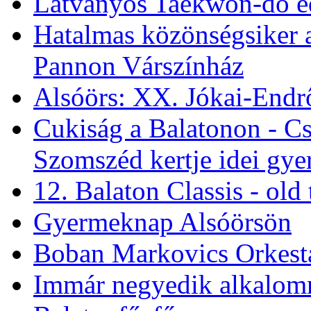
The Jacksons - Szuperkon
nyitó napján
Látványos Taekwon-do e
Hatalmas közönségsiker a
Pannon Várszínház
Alsóörs: XX. Jókai-Endr
Cukiság a Balatonon - Cso
Szomszéd kertje idei gy
12. Balaton Classis - ol
Gyermeknap Alsóörsön