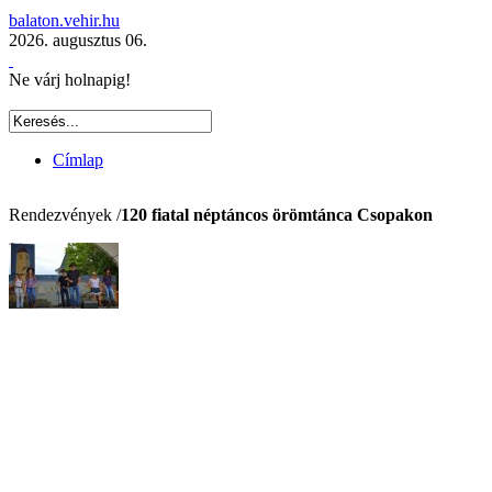
balaton.vehir.hu
2026. augusztus 06.
Ne várj holnapig!
Címlap
Rendezvények /
120 fiatal néptáncos örömtánca Csopakon