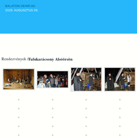
BALATON.VEHIR.HU
2026. AUGUSZTUS 09.
CÍMLAP
Rendezvények /
Falukarácsony Alsóörsön