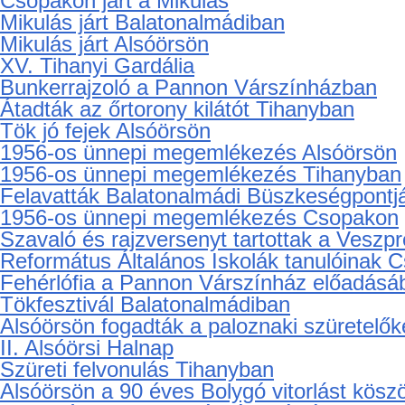
Csopakon járt a Mikulás
Mikulás járt Balatonalmádiban
Mikulás járt Alsóörsön
XV. Tihanyi Gardália
Bunkerrajzoló a Pannon Várszínházban
Átadták az őrtorony kilátót Tihanyban
Tök jó fejek Alsóörsön
1956-os ünnepi megemlékezés Alsóörsön
1956-os ünnepi megemlékezés Tihanyban
Felavatták Balatonalmádi Büszkeségpontj
1956-os ünnepi megemlékezés Csopakon
Szavaló és rajzversenyt tartottak a Ves
Református Általános Iskolák tanulóinak 
Fehérlófia a Pannon Várszínház előadásá
Tökfesztivál Balatonalmádiban
Alsóörsön fogadták a paloznaki szüretelők
II. Alsóörsi Halnap
Szüreti felvonulás Tihanyban
Alsóörsön a 90 éves Bolygó vitorlást kösz