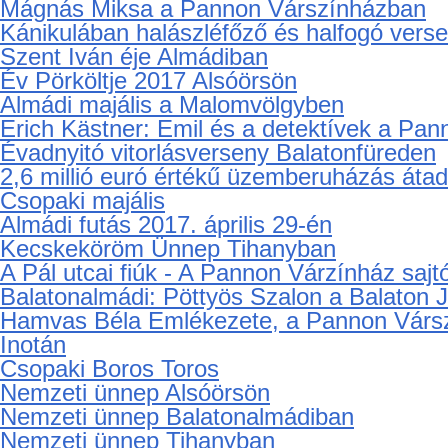
Mágnás Miksa a Pannon Várszínházban
Kánikulában halászléfőző és halfogó ver
Szent Iván éje Almádiban
Év Pörköltje 2017 Alsóörsön
Almádi majális a Malomvölgyben
Erich Kästner: Emil és a detektívek a Pa
Évadnyitó vitorlásverseny Balatonfüreden
2,6 millió euró értékű üzemberuházás áta
Csopaki majális
Almádi futás 2017. április 29-én
Kecskeköröm Ünnep Tihanyban
A Pál utcai fiúk - A Pannon Várzínház saj
Balatonalmádi: Pöttyös Szalon a Balaton 
Hamvas Béla Emlékezete, a Pannon Vársz
Inotán
Csopaki Boros Toros
Nemzeti ünnep Alsóörsön
Nemzeti ünnep Balatonalmádiban
Nemzeti ünnep Tihanyban