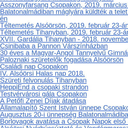
Asszonyfarsang Csopakon, 2019. március
Balatonalmádiban máglyára küldték a telet
én
Téltemetés Alsóörsön, 2019. február 23-á
Téltemetés Tihanyban, 2019. február 23-á
XVII. Gardália Tihanyban - 2018. novembe
Csinibaba a Pannon Várszínházban
30 éves a Magyar-Angol Tannyelvű Gimná
Paloznaki szüretelők fogadása Alsóörsön
Családi nap Csopakon
IV. Alsóörsi Halas nap 2018.
Szüreti felvonulás Tihanyban
HeppiEnd a csopaki strandon
Testvérvárosi gála Csopakon
A Petőfi Zenei Díjak átadása
Államalapító Szent István ünnepe Csopak
Augusztus 20-i ünnepség Balatonalmádib
Borlovagok avatása a Csopak Napok első