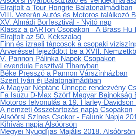
Alsóörsi Nyárbúcsúztató és Vendégmaraszt
Elrajtolt a Tour Hongrie Balatonalmádiban
VIII. Veterán Autós és Motoros találkozó 
XV. Almádi Borfesztivál - Nyitó nap
Klassz a pARTon Csopakon - A Brass Hu
Elrajtolt az 50. Kékszalag
Finn és izraeli táncosok a csopaki víziszí
Árveréssel fejeződött be a XVII. Nemzetk
V. Pannon Pálinka Napok Csopakon
Levendula Fesztivál Tihanyban
Béke Presszó a Pannon Várszínházban
Szent Iván éj Balatonalmádiban
A Magyar Néptánc Ünnepe rendezvény C
Fa Isuzu D-Max Szörf Magyar Bajnokság 
Motoros felvonulás a 19. Harley-Davidso
A nemzeti összetartozás napja Csopakon
Alsóörsi Színes Csokor - Falunk Napja 20
Kihívás napja Alsóörsön
Megyei Nyugdíjas Majális 2018. Alsóörsön