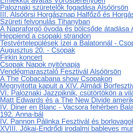
Emlékkút avatás Vörösberényben
Paloznaki szüretelők fogadása Alsóörsön
III. Alsóörsi Horgásznap Halfőző és Horg
Szüreti felvonulás Tihanyban
A Napraforgó óvoda és bölcsőde átadása 
Heppiend a csopaki strandon
Testvértelepülések ízei a Balatonnál - Cso
Augusztus 20. - Csopak
Firkin koncert
Csopak Napok nyitónapja
Vendégmarasztaló Fesztivál Alsóörsön
A The Cobacabana show Csopakon
Megnyitotta kapuit a XIV. Almádi Borfeszti
VI. Paloznaki Jazzpiknik, csütörtökön a vi
Matt Edwards és a The New Divide ameri
IV. Diner en Blanc - Vacsora fehérben Ba
192. Anna-bál
IV. Pannon Pálinka Fesztivál és borlovag
XVIII. Jókai-Endrődi irodalmi bableves mur