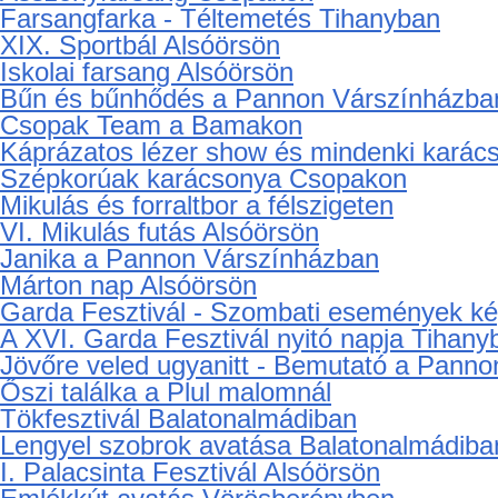
Farsangfarka - Téltemetés Tihanyban
XIX. Sportbál Alsóörsön
Iskolai farsang Alsóörsön
Bűn és bűnhődés a Pannon Várszínházba
Csopak Team a Bamakon
Káprázatos lézer show és mindenki kará
Szépkorúak karácsonya Csopakon
Mikulás és forraltbor a félszigeten
VI. Mikulás futás Alsóörsön
Janika a Pannon Várszínházban
Márton nap Alsóörsön
Garda Fesztivál - Szombati események k
A XVI. Garda Fesztivál nyitó napja Tihany
Jövőre veled ugyanitt - Bemutató a Pann
Őszi találka a Plul malomnál
Tökfesztivál Balatonalmádiban
Lengyel szobrok avatása Balatonalmádiba
I. Palacsinta Fesztivál Alsóörsön