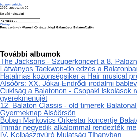
balaton.vehir.hu
2026. augusztus 09.
Ne várj holnapig!
Címlap
Rendezvények /
Városi Költészet Napi Gálaműsor Balatonfűzfőn
További albumok
The Jacksons - Szuperkoncert a 8. Palozna
Látványos Taekwon-do edzés a Balatonba
Hatalmas közönségsiker a Hair musical pr
Alsóörs: XX. Jókai-Endrődi irodalmi bable
Cukiság a Balatonon - Csopaki iskolások ra
gyerekmenüjét
12. Balaton Classis - old timerek Balaton
Gyermeknap Alsóörsön
Boban Markovics Orkestar koncertje Bala
Immár negyedik alkalommal rendezték meg
IV. Kolbászgyúró Mulatság Tihanyban