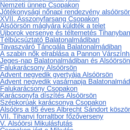
Nemzeti ünnep Csopakon
Jótékonysági nőnapi rendezvény alsóörsö
XVII. Asszonyfarsang Csopakon
Alsóörsön máglyára küldték a telet
Újborok versenye és téltemetés Tihanyba
Télbúcsúztató Balatonalmádiban
Tavaszváró Táncgála Balatonalmádiban
A szabin nők elrablása a Pannon Várszín
Jeges-nap Balatonalmádiban és Alsóörsön
Falukarácsony Alsóörsön
Advent negyedik gyertyája Alsóörsön
Advent negyedik vasárnapja Balatonalmád
Falukarácsony Csopakon
Karácsonyfa díszítés Alsóörsön
Szépkorúak karácsonya Csopakon
Alsóörs a 85 éves Albrecht Sándort köszön
VII. Tihanyi forraltbor főzőverseny
V. Alsóörsi Mikulásfutás