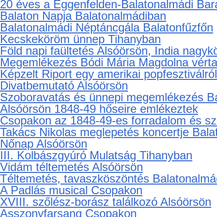
20 éves a Eggenfelden-Balatonalmádi Bar
Balaton Napja Balatonalmádiban
Balatonalmádi Néptáncgála Balatonfűzfőn
Kecskeköröm ünnep Tihanyban
Föld napi faültetés Alsóörsön, India nagyk
Megemlékezés Bódi Mária Magdolna vértan
Képzelt Riport egy amerikai popfesztiválr
Divatbemutató Alsóörsön
Szoboravatás és ünnepi megemlékezés B
Alsóörsön 1848-49 hőseire emlékeztek
Csopakon az 1848-49-es forradalom és s
Takács Nikolas meglepetés koncertje Bal
Nőnap Alsóörsön
III. Kolbászgyúró Mulatság Tihanyban
Vidám téltemetés Alsóörsön
Téltemetés, tavaszköszöntés Balatonalmá
A Padlás musical Csopakon
XVIII. szőlész-borász találkozó Alsóörsön
Asszonyfarsang Csopakon