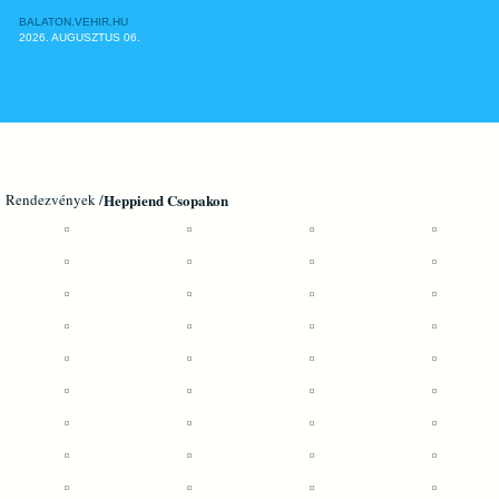
BALATON.VEHIR.HU
2026. AUGUSZTUS 06.
CÍMLAP
Rendezvények /
Heppiend Csopakon