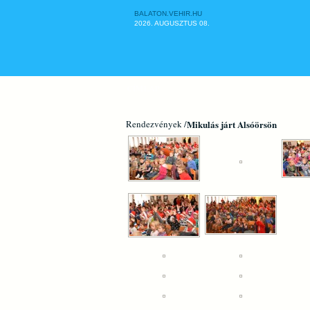
BALATON.VEHIR.HU
2026. AUGUSZTUS 08.
CÍMLAP
Rendezvények /
Mikulás járt Alsóörsön