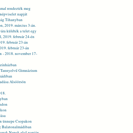
mal rendezték meg
népviselet napját
ság Tihanyban
, 2019. március 3-án.
ra küldték a telet egy
l, 2019. február 24-én
19. február 23-án
019. február 23-án
n - 2018. november 17-
színházban
l Tannyelvű Gimnázium
mádiban
gadása Alsóörsön
018.
nyban
andon
akon
dása
ván ünnepe Csopakon
g Balatonalmádiban
sopak Napok első napján