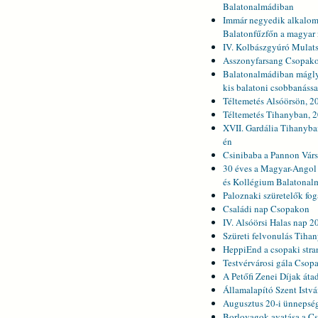
Balatonalmádiban
Immár negyedik alkalom
Balatonfűzfőn a magyar 
IV. Kolbászgyúró Mulat
Asszonyfarsang Csopakon
Balatonalmádiban máglyá
kis balatoni csobbanássa
Téltemetés Alsóörsön, 20
Téltemetés Tihanyban, 2
XVII. Gardália Tihanyba
én
Csinibaba a Pannon Vár
30 éves a Magyar-Ango
és Kollégium Balatonal
Paloznaki szüretelők fo
Családi nap Csopakon
IV. Alsóörsi Halas nap 2
Szüreti felvonulás Tiha
HeppiEnd a csopaki str
Testvérvárosi gála Csop
A Petőfi Zenei Díjak áta
Államalapító Szent Ist
Augusztus 20-i ünnepsé
Borlovagok avatása a C