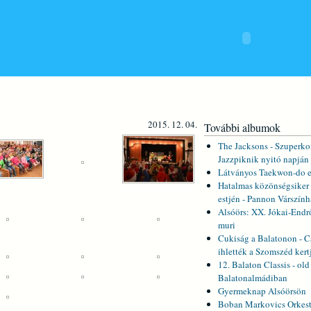
2015. 12. 04.
További albumok
The Jacksons - Szuperkon
Jazzpiknik nyitó napján
Látványos Taekwon-do e
Hatalmas közönségsiker 
estjén - Pannon Várszính
Alsóörs: XX. Jókai-Endr
muri
Cukiság a Balatonon - C
ihlették a Szomszéd kert
12. Balaton Classis - old
Balatonalmádiban
Gyermeknap Alsóörsön
Boban Markovics Orkest