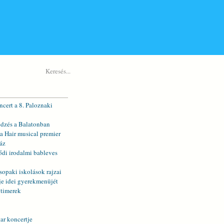
cert a 8. Paloznaki
dzés a Balatonban
a Hair musical premier
áz
ődi irodalmi bableves
sopaki iskolások rajzai
je idei gyerekmenüjét
 timerek
ar koncertje