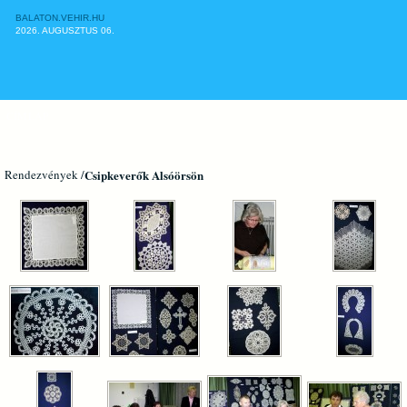
BALATON.VEHIR.HU
2026. AUGUSZTUS 06.
CÍMLAP
Rendezvények /
Csipkeverők Alsóörsön