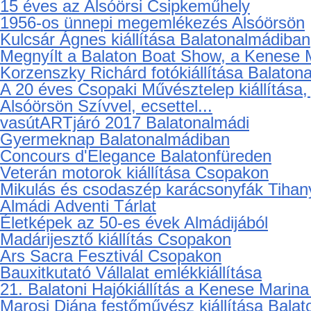
További albumok
VI. Balatonfüred Concours d’Elegance
Balaton Boat Show Balatonkenesén
15 éves az Alsóörsi Képzőművészeti Egye
Csopak: 500 éves a reformáció – Évszázado
15 éves az Alsóörsi Csipkeműhely
1956-os ünnepi megemlékezés Alsóörsön
Kulcsár Ágnes kiállítása Balatonalmádiban
Megnyílt a Balaton Boat Show, a Kenese M
Korzenszky Richárd fotókiállítása Balaton
A 20 éves Csopaki Művésztelep kiállítása,
Alsóörsön Szívvel, ecsettel...
vasútARTjáró 2017 Balatonalmádi
Gyermeknap Balatonalmádiban
Concours d'Elegance Balatonfüreden
Veterán motorok kiállítása Csopakon