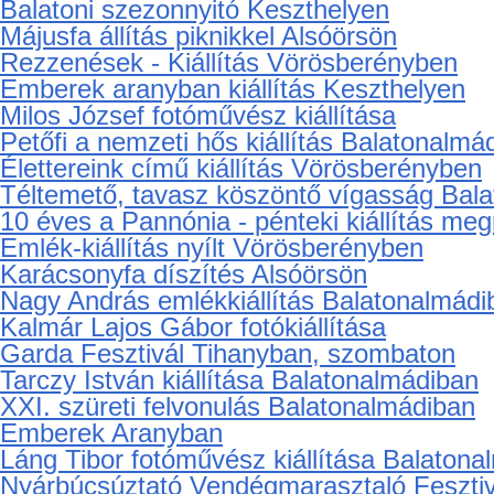
Devecseri alkotók a Csopak Galériában
Fülöp Lajos kiállítása Vörösberényben
Családi és gyermeknap az ezer éves tele
Uruah Heep és szombat esti etűdök
Horváth Márta bábszínész, báb-és díszlett
Kulcsár Ágnes festőművész kiállítása Bala
23. Almádi Tárlat
Peatchwork kiállítás Felsőörsön
Balatoni szezonnyitó Keszthelyen
Májusfa állítás piknikkel Alsóörsön
Rezzenések - Kiállítás Vörösberényben
Emberek aranyban kiállítás Keszthelyen
Milos József fotóművész kiállítása
Petőfi a nemzeti hős kiállítás Balatonalmá
Élettereink című kiállítás Vörösberényben
Téltemető, tavasz köszöntő vígasság Bal
10 éves a Pannónia - pénteki kiállítás meg
Emlék-kiállítás nyílt Vörösberényben
Karácsonyfa díszítés Alsóörsön