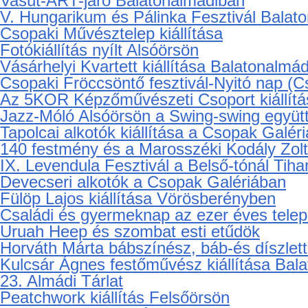
X. jubileumi Almádi Borfesztivál- augusztu
Meixner Etelka kiállítása Balatonalmádiba
"Kézfogás" Európa szoborpak avatás Bal
Megay László: Egy régi világban című kö
Szoborpark, VasútARTjáró Balatonalmádi
A Száll az ének musical ősbemutatója Als
Balaton Tárlat 2013 Balatonalmádiban
Elkezdődött a Csopakaban - VI. Csopak Ha
Vasút-ART-járó Balatonalmádiban
V. Hungarikum és Pálinka Fesztivál Balat
Csopaki Művésztelep kiállítása
Fotókiállítás nyílt Alsóörsön
Vásárhelyi Kvartett kiállítása Balatonalmá
Csopaki Fröccsöntő fesztivál-Nyitó nap (C
Az 5KOR Képzőművészeti Csoport kiállítá
Jazz-Móló Alsóörsön a Swing-swing együt
Tapolcai alkotók kiállítása a Csopak Galér
140 festmény és a Marosszéki Kodály Zo
IX. Levendula Fesztivál a Belső-tónál Tih