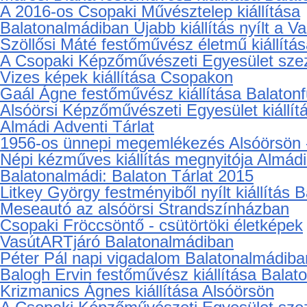
Mikulás és csodaszép karácsonyfák Tiha
Almádi Adventi Tárlat
Életképek az 50-es évek Almádijából
Madárijesztő kiállítás Csopakon
Ars Sacra Fesztivál Csopakon
Bauxitkutató Vállalat emlékkiállítása
21. Balatoni Hajókiállítás a Kenese Marina
Marosi Diána festőművész kiállítása Bala
A 2016-os Csopaki Művésztelep kiállítása
Balatonalmádiban Újabb kiállítás nyílt a 
Szöllősi Máté festőművész életmű kiállítá
A Csopaki Képzőművészeti Egyesület szezo
Vizes képek kiállítása Csopakon
Gaál Ágne festőművész kiállítása Balaton
Alsóörsi Képzőművészeti Egyesület kiállít
Almádi Adventi Tárlat
1956-os ünnepi megemlékezés Alsóörsön -
Népi kézműves kiállítás megnyitója Almád