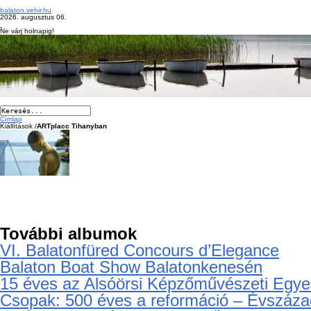
balaton.vehir.hu
2026. augusztus 06.
Ne várj holnapig!
Címlap
Kiállítások /
ARTplacc Tihanyban