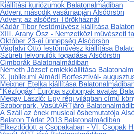
Huszárosan a Balatonnál, Abonyi Petra fot
Csopak Képzőművészeti Egyesület kiállít
Balatonalmádi: Navigare necesse est
Balatonalmádi fotósok kiállítása Eggenfel
Téltemetés Balatonalmádiban
Péterfy Gizella festő és szobrászművész k
Paloznak: ”Írva találták lelkük asztalán, és
Újévi köszöntés, fogadás a megyeházán, 2
Kiállítási kuriózumok Balatonalmádiban
Advent második vasárnapján Alsóörsön
Advent az alsóörsi Törökháznál
Kádár Tibor festőművész kiállítása Balat
XIII. Arany Ősz - Nemzetközi művészeti t
Október 23-ai ünnepség Alsóörsön
Vágfalvi Ottó festőművész kiállítása Balat
Szüreti felvonulók fogadása Alsóörsön
Cimborák Balatonalmádiban
Németh József emlékkiállítása Balatonal