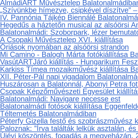
Arany balladák Balatonfűzfőn
„Gemenci pillanatok” - fotókiállítás Gyulafi
„Sempre Con due Route - Kerékpáros időu
Vágfalvi Ottó életmű-kiállítása Tihanyban
Balatonfüred és művészeinek kollektív kiál
Keszthelyi pillanatképek
Szél József kiállítása a Csopak Galériába
Csopak Napok - Borlovagok avatásával
AlmádiART Művésztelep Balatonalmádiba
„Szívünkbe hímezve, csipkével díszítve” – 
IV. Pannónia Tájkép Biennálé Balatonalm
Hegedűs a háztetőn musical az alsóörsi A
Balatonalmádi: Szoborpark, lézer bemutat
A Csopaki Művésztelep XVI. kiállítása
Óriások nyomában az alsóörsi strandon
Mi Camino - Balogh Márta fotókiállítása B
VasútARTJáró kiállítás - Hungarikum Fesz
Karkiss Tímea mozaikművész kiállítása B
XII. Péter-Pál napi vigadalom Balatonalmá