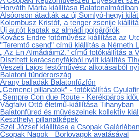
Balatonalmádi: Balaton Tárlat 2015
Litkey György festményiből nyílt kiállítás
Meseautó az alsóörsi Strandszínházban
Csopaki Fröccsöntő - csütörtöki életképek
VasútARTjáró Balatonalmádiban
Péter Pál napi vigadalom Balatonalmádiba
Balogh Ervin festőművész kiállítása Bala
Krizmanics Ágnes kiállítása Alsóörsön
A Csopaki Képzőművészeti Egyesület szezo
Horváth Márta kiállítása Balatonalmádiban
Alsóörsön átadták az új Somlyó-hegyi kilát
Kolombusz Kristóf, a tenger zsenije kiállí
Új autót kaptak az almádi polgárőrök
Kovács Endre fotóművész kiállítása az Ut
"Teremtő csend" című kiállítás a Németh 
„ Az Én Almádiáim2.” című fotókiállítás a
Díszített karácsonyfákból nyílt kiállítás T
Veszeli Lajos festőművész alkotásaiból nyí
Balatoni tündérország