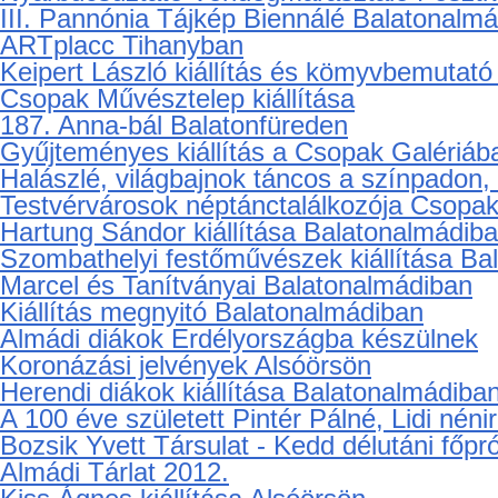
Nagy András emlékkiállítás Balatonalmádi
Kalmár Lajos Gábor fotókiállítása
Garda Fesztivál Tihanyban, szombaton
Tarczy István kiállítása Balatonalmádiban
XXI. szüreti felvonulás Balatonalmádiban
Emberek Aranyban
Láng Tibor fotóművész kiállítása Balatona
Nyárbúcsúztató Vendégmarasztaló Fesztiv
III. Pannónia Tájkép Biennálé Balatonalm
ARTplacc Tihanyban
Keipert László kiállítás és kömyvbemutató
Csopak Művésztelep kiállítása
187. Anna-bál Balatonfüreden
Gyűjteményes kiállítás a Csopak Galériáb
Halászlé, világbajnok táncos a színpadon, 
Testvérvárosok néptánctalálkozója Csopa
Hartung Sándor kiállítása Balatonalmádib
Szombathelyi festőművészek kiállítása Ba