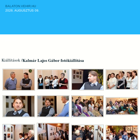
BALATON.VEHIR.HU
2026. AUGUSZTUS 09.
CÍMLAP
Kiállítások /
Kalmár Lajos Gábor fotókiállítása